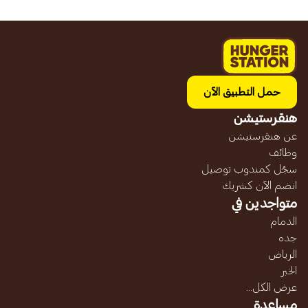
حمل التطبيق الآن
هنقرستيشن
عن هنقرستيشن
وظائف
سجّل كمندوب توصيل
انضم الآن كشريك
متواجدين في
الدمام
جده
الرياض
الخبر
عرض الكل...
مساعدة