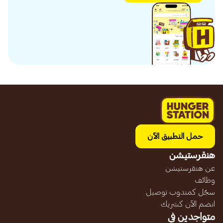
حمل التطبيق الآن
هنقرستيشن
عن هنقرستيشن
وظائف
سجّل كمندوب توصيل
انضم الآن كشريك
متواجدين في