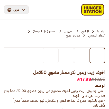
عربي
الرئيسية
المقاضي
الظهران
القصور (تلال الدوحة)
أسواق التميمي
مقادير الطبخ
الجوف زيت زيتون بكر ممتاز عضوي 250مل
17.99
18.95
الوصف
- نقي وطبيعي: زيت زيتون الجوف مصنوع من زيتون عضوي 100%، مما ينتج
- غني بالنكهة: معروف بمذاقه الغني والمتكامل، فهو يضيف طعماً مميزاً