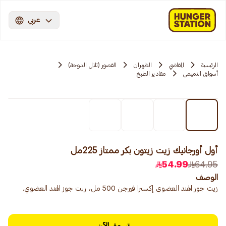
عربي
الرئيسية
المقاضي
الظهران
القصور (تلال الدوحة)
أسواق التميمي
مقادير الطبخ
أول أورجانيك زيت زيتون بكر ممتاز 225مل
54.99
64.95
الوصف
زيت جوز الهند العضوي إكسترا فيرجن 500 مل، زيت جوز الهند العضوي.