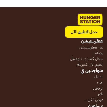
حمل التطبيق الآن
هنقرستيشن
عن هنقرستيشن
وظائف
سجّل كمندوب توصيل
انضم الآن كشريك
متواجدين في
الدمام
جده
الرياض
الخبر
عرض الكل...
مساعدة