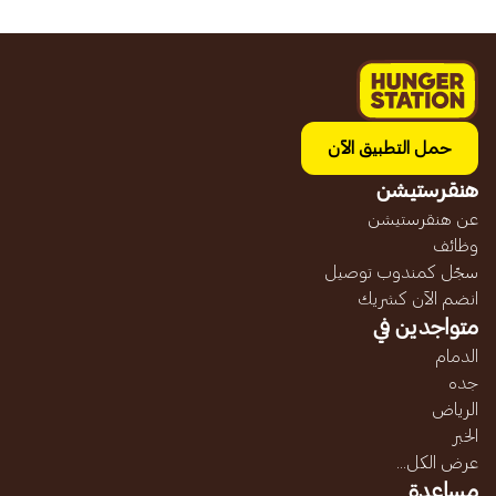
حمل التطبيق الآن
هنقرستيشن
عن هنقرستيشن
وظائف
سجّل كمندوب توصيل
انضم الآن كشريك
متواجدين في
الدمام
جده
الرياض
الخبر
عرض الكل...
مساعدة