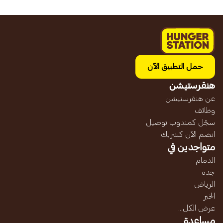
حمل التطبيق الآن
هنقرستيشن
عن هنقرستيشن
وظائف
سجّل كمندوب توصيل
انضم الآن كشريك
متواجدين في
الدمام
جده
الرياض
الخبر
عرض الكل...
مساعدة