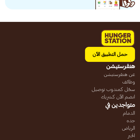
حمل التطبيق الآن
هنقرستيشن
عن هنقرستيشن
وظائف
سجّل كمندوب توصيل
انضم الآن كشريك
متواجدين في
الدمام
جده
الرياض
الخبر