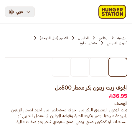
عربي
الرئيسية
المقاضي
الظهران
القصور (تلال الدوحة)
أسواق التميمي
مقادير الطبخ
الجوف زيت زيتون بكر ممتاز 500مل
36.95
الوصف
زيت الزيتون العضوي البكر من الجوف مستخلص من أجود أشجار الزيتون
المزروعة طبيعيًا. يتميز بنكهته الغنية وقوامه المتوازن. يُستعمل للطهي أو
السلطات أو كمكون صحي يومي. منتج سعودي فاخر بمواصفات عالمية.