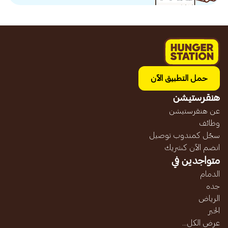
حمل التطبيق الآن
هنقرستيشن
عن هنقرستيشن
وظائف
سجّل كمندوب توصيل
انضم الآن كشريك
متواجدين في
الدمام
جده
الرياض
الخبر
عرض الكل...