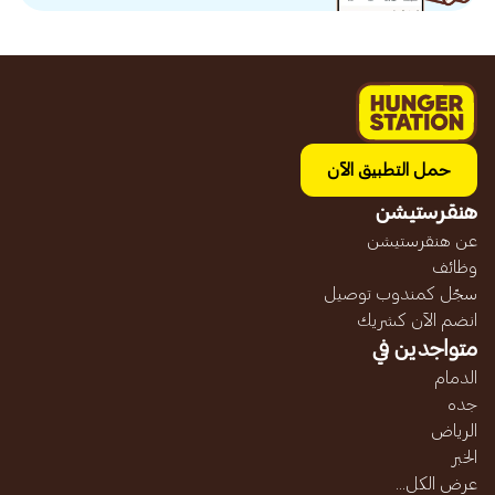
حمل التطبيق الآن
هنقرستيشن
عن هنقرستيشن
وظائف
سجّل كمندوب توصيل
انضم الآن كشريك
متواجدين في
الدمام
جده
الرياض
الخبر
عرض الكل...