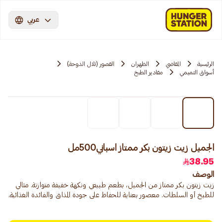
عربي
الرئيسية
المقاضي
الظهران
القصور (تلال الدوحة)
أسواق التميمي
مقادير الطبخ
الجميل زيت زيتون بكر ممتاز اسباني500مل
38.95
الوصف
زيت زيتون بكر ممتاز من الجميل، بطعم طبيعي ونكهة خفيفة متوازنة. مثالي
للطبخ أو السلطات. معصور بعناية للحفاظ على جودة المذاق والفائدة الغذائية.