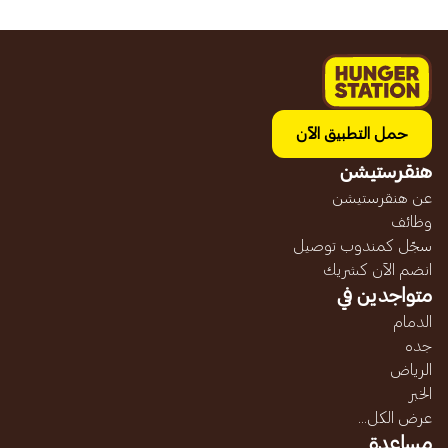
حمل التطبيق الآن
هنقرستيشن
عن هنقرستيشن
وظائف
سجّل كمندوب توصيل
انضم الآن كشريك
متواجدين في
الدمام
جده
الرياض
الخبر
عرض الكل...
مساعدة