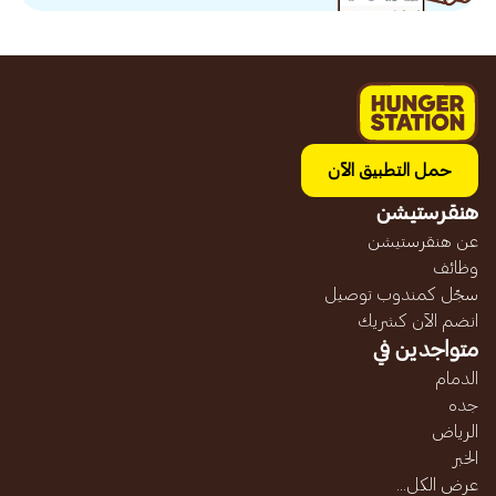
حمل التطبيق الآن
هنقرستيشن
عن هنقرستيشن
وظائف
سجّل كمندوب توصيل
انضم الآن كشريك
متواجدين في
الدمام
جده
الرياض
الخبر
عرض الكل...