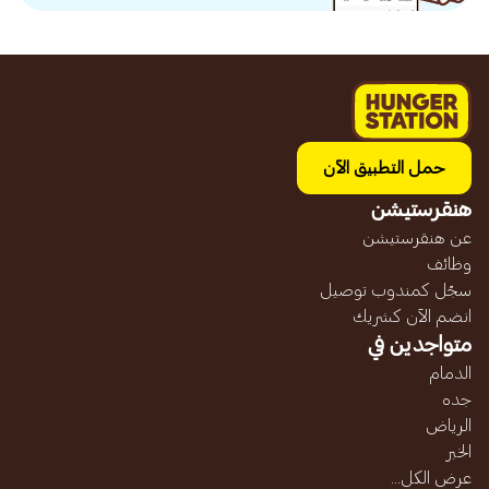
حمل التطبيق الآن
هنقرستيشن
عن هنقرستيشن
وظائف
سجّل كمندوب توصيل
انضم الآن كشريك
متواجدين في
الدمام
جده
الرياض
الخبر
عرض الكل...