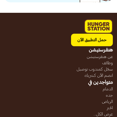
حمل التطبيق الآن
هنقرستيشن
عن هنقرستيشن
وظائف
سجّل كمندوب توصيل
انضم الآن كشريك
متواجدين في
الدمام
جده
الرياض
الخبر
عرض الكل...