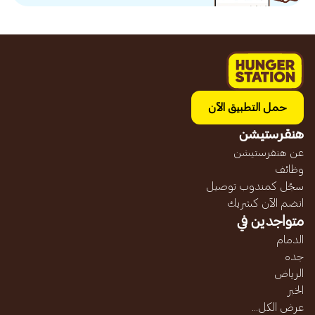
حمل التطبيق الآن
هنقرستيشن
عن هنقرستيشن
وظائف
سجّل كمندوب توصيل
انضم الآن كشريك
متواجدين في
الدمام
جده
الرياض
الخبر
عرض الكل...