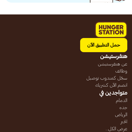
حمل التطبيق الآن
هنقرستيشن
عن هنقرستيشن
وظائف
سجّل كمندوب توصيل
انضم الآن كشريك
متواجدين في
الدمام
جده
الرياض
الخبر
عرض الكل...