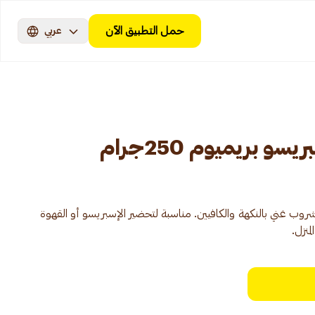
حمل التطبيق الآن
عربي
 بريميوم 250جرام
روب غني بالنكهة والكافيين. مناسبة لتحضير الإسبريسو أو القهوة
منزل.