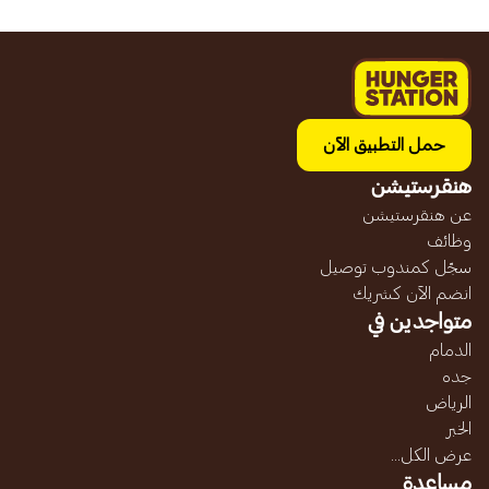
حمل التطبيق الآن
هنقرستيشن
عن هنقرستيشن
وظائف
سجّل كمندوب توصيل
انضم الآن كشريك
متواجدين في
الدمام
جده
الرياض
الخبر
عرض الكل...
مساعدة