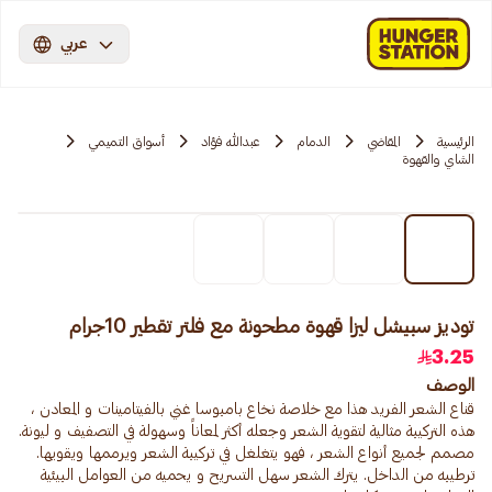
عربي
الرئيسية
المقاضي
الدمام
عبدالله فؤاد
أسواق التميمي
الشاي والقهوة
توديز سبيشل ليزا قهوة مطحونة مع فلتر تقطير 10جرام
3.25
الوصف
قناع الشعر الفريد هذا مع خلاصة نخاع بامبوسا غني بالفيتامينات و المعادن ،
هذه التركيبة مثالية لتقوية الشعر وجعله أكثر لمعاناً وسهولة في التصفيف و ليونة.
مصمم لجميع أنواع الشعر ، فهو يتغلغل في تركيبة الشعر ويرممها ويقويها.
ترطيبه من الداخل. يترك الشعر سهل التسريح و يحميه من العوامل البيئية