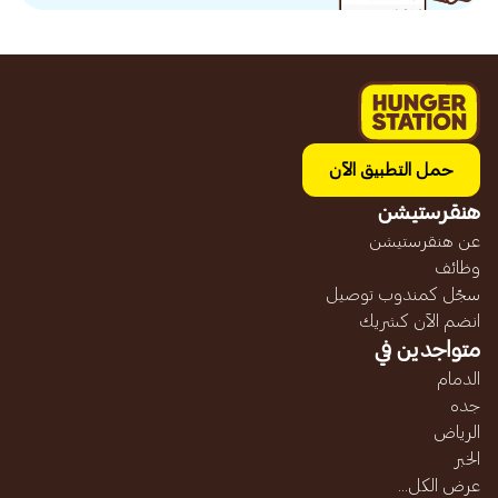
حمل التطبيق الآن
هنقرستيشن
عن هنقرستيشن
وظائف
سجّل كمندوب توصيل
انضم الآن كشريك
متواجدين في
الدمام
جده
الرياض
الخبر
عرض الكل...