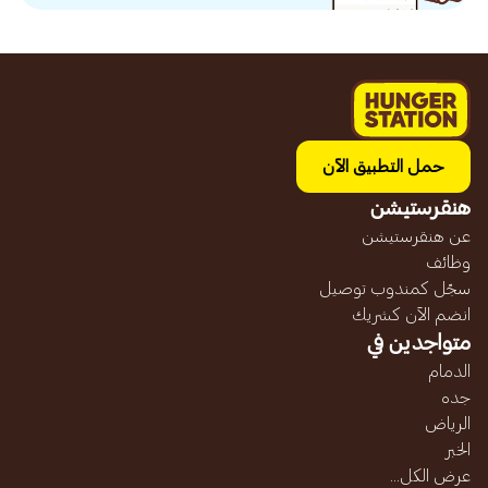
حمل التطبيق الآن
هنقرستيشن
عن هنقرستيشن
وظائف
سجّل كمندوب توصيل
انضم الآن كشريك
متواجدين في
الدمام
جده
الرياض
الخبر
عرض الكل...