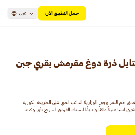
حمل التطبيق الآن
عربي
ايل ذرة دوغ مقرمش بقري جبن
لحم البقر وجبن الموزاريلا الذائب الغني على الطريقة الكورية
ق آسيا متبلاً دافئاً ولذيذًا للسناك الفردي السريع بأي وقت.