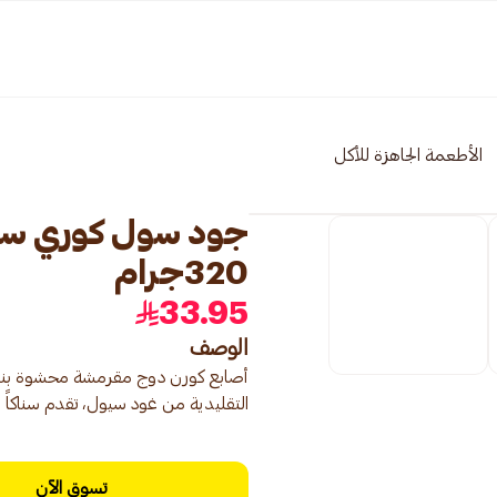
الأطعمة الجاهزة للأكل
جود سول كوري ست
320جرام
33.95
الوصف
أصابع كورن دوج مقرمشة محشوة بنقانق 
التقليدية من غود سيول، تقدم سناكاً شر
تسوق الآن