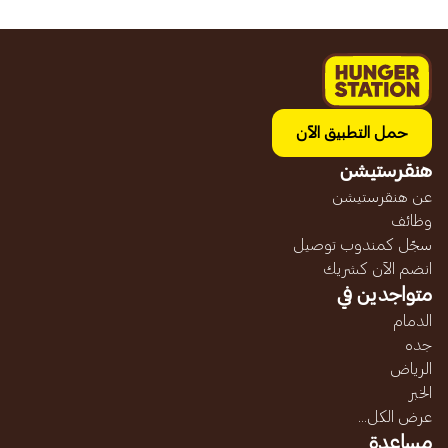
حمل التطبيق الآن
هنقرستيشن
عن هنقرستيشن
وظائف
سجّل كمندوب توصيل
انضم الآن كشريك
متواجدين في
الدمام
جده
الرياض
الخبر
عرض الكل...
مساعدة