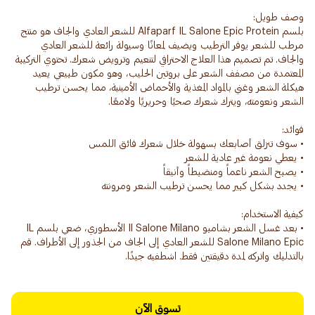
بلسم Alfaparf IL Salone Epic Protein للشعر العادي والجاف هو منتج
مرطب للشعر يوفر الترطيب ويضيف لمعانًا وسيولة رائعة للشعر العادي
والجاف. تم تصميم هذا العلاج الاحترافي لتنعيم وترويض شعرك. تحتوي التركيبة
المعتمدة من مصفف الشعر على بروتين الحليب، وهو مكون طبيعي يعيد
هيكلة الشعر وغني بالمواد المغذية والأحماض الأمينية، مما يحسن ترطيب
• بعد غسل الشعر بشامبو Il Salone Milano الأسطوري، ضعي بلسم IL
Salone Milano Epic للشعر العادي إلى الجاف من الجذور إلى الأطراف. قم
بالتدليك واتركه لمدة دقيقتين فقط. اشطفيه جيدًا.
تسوق الآن