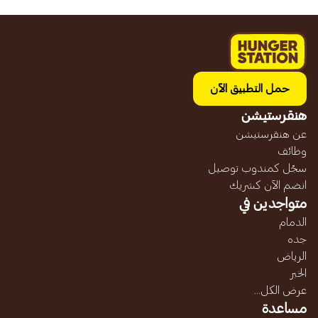
حمل التطبيق الآن
هنقرستيشن
عن هنقرستيشن
وظائف
سجّل كمندوب توصيل
انضم الآن كشريك
متواجدين في
الدمام
جده
الرياض
الخبر
عرض الكل...
مساعدة