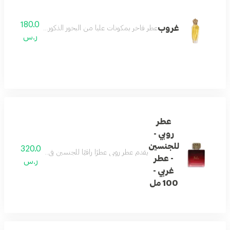
180.0
غروب
عطر فاخر بمكونات عليا من البخور الذكوري والفلفل الوردي والإ
ر.س
عطر
روبي -
للجنسين
320.0
يقدم عطر روبي عطرًا راقيًا للجنسين في زجاجة أنيقة بسعة 100 مل. يفتتح بنفحات رقيقة من جذر السوسن والمريمية تعبر عن النقاء. يتكشف القلب بنفحات خشبية فاخرة وأوركيد تخلق عمقًا عطريًا. يجمع الأساس الدائم بين العنبر والبخور والمسك وخشب الصندل لترك انطباع دائم من الفخامة والرقي، مثالي لأي من
- عطر
ر.س
غربي -
100 مل