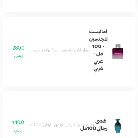
أماثيست
للجنسين
- 100
280.0
عطر فاخر للجنسين يبدأ برائحة جذر السوسن والفلفل الو
مل -
ر.س
عربي
غربي
غشى
140.0
يفتتح غشى للرجال او دي بارفان 100 مل بنفحات أنيقة من الورد وجذر السوسن. يكشف القلب عن الفلفل الدافئ وخشب الأرز، بينما تستقر القاعدة في مزيج فاخر من المسك والعنبر والباتشولي لإضفاء انطباع دائم.
رجالي100مل
ر.س