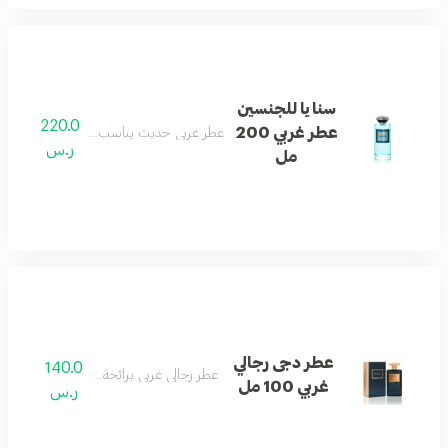
سنايا للجنسين
220.0
عطر غربي 200
عطر غربي حديث يناسب الجنسين برائحة من
ر.س
مل
عطر دجى رجالي
140.0
عطر رجالي غربي برائحة قوية وجذابة.
غربي 100 مل
ر.س