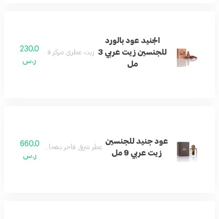
الجنيد عود بالورد
230.0
للجنسين زيت عربي 3
زيت عطري مركز قوي بنفحات العود.
ر.س
مل
عود جنيد للجنسين
660.0
عطر شرقي فاخر بنفحات زهرية وخشبية.
زيت عربي 9 مل
ر.س