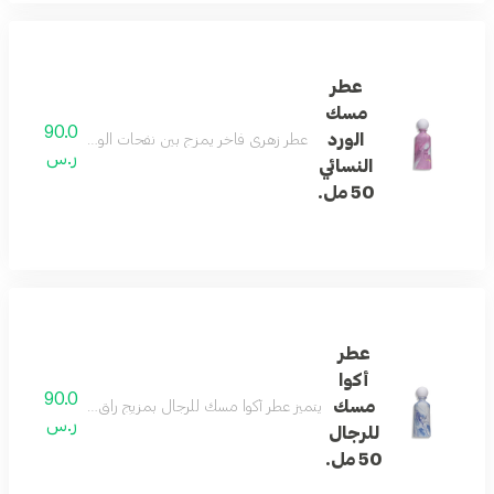
عطر
مسك
90.0
الورد
عطر زهري فاخر يمزج بين نفحات الورد الرقيقة والمشمش مع
ر.س
النسائي
50 مل.
عطر
أكوا
90.0
مسك
يتميز عطر أكوا مسك للرجال بمزيج راقٍ من نفحات اللافندر 
ر.س
للرجال
50 مل.