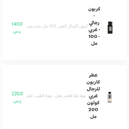
كربون
-
رجالي
140.0
كربون للرجال الغربي 100 مل يتميز بمزيج متطور مع نفحات عليا من اللافندر والكراميل وجوزة الطيب والعنبر. نفحات القلب تكشف عن الزعفران والورد والخوخ وخشب الأرز، بينما يجمع الأساس بين الباتشولي وخشب الصندل الكشميري والجلد لترك انطباع ذكوري دائم.
- غربي
ر.س
- 100
مل
عطر
كاربون
للرجال
220.0
غربي
نوتة عليا لافندر، هيل، جوزة الطيب، أمبروكسان. نوتة قل
ر.س
كولون
200
مل