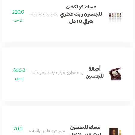
مسك كولكشن
220.0
للجنسين زيت عطري
مجموعة عطور متنوعة بأريج عربي أصي
ر.س
شرقي 10 مل
أصالة
650.0
زيت عطري مركز بتركيبة عطرية فاخرة تناسب الجنسين.
للجنسين
ر.س
مسك للجنسين
70.0
بخور عود فاخر برائحة مميزة للمناسبات.
زيت غربي 12مل