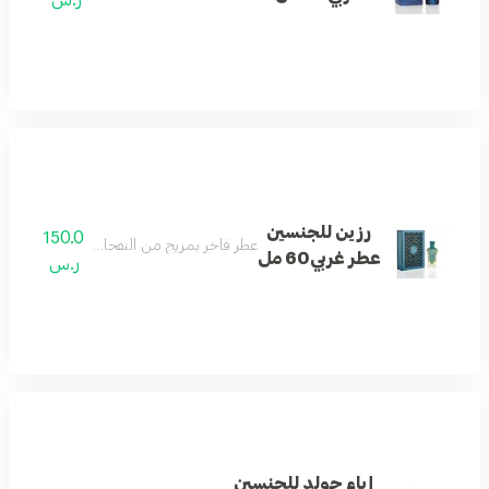
رزين للجنسين
150.0
عطر فاخر بمزيج من النفحات الشرقية والغربية 
عطر غربي60 مل
ر.س
إباء جولد للجنسين