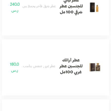
عطر ليالي
240.0
للجنسين عطر
عطر شرقي فاخر يجمع بين الروائح الزهرية والع
ر.س
شرقي 100 مل
عطر أرائك
180.0
للجنسين عطر
عطر غربي منعش يناسب الجنسين برائحة عص
ر.س
غربي 100مل