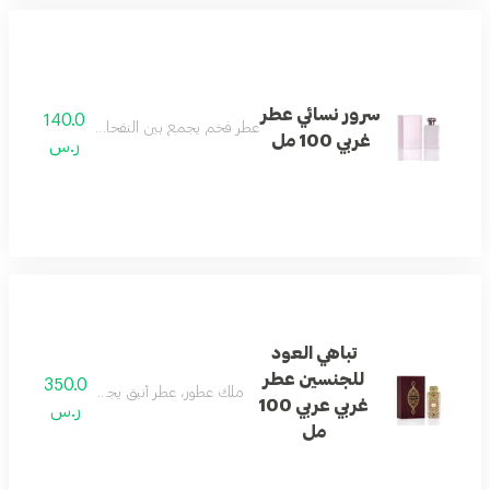
سرور نسائي عطر
140.0
عطر فخم يجمع بين النفحات الغربية والشرقية ا
غربي 100 مل
ر.س
تباهي العود
للجنسين عطر
350.0
ملك عطور، عطر أنيق يجمع بين الروائح الغربي
غربي عربي 100
ر.س
مل