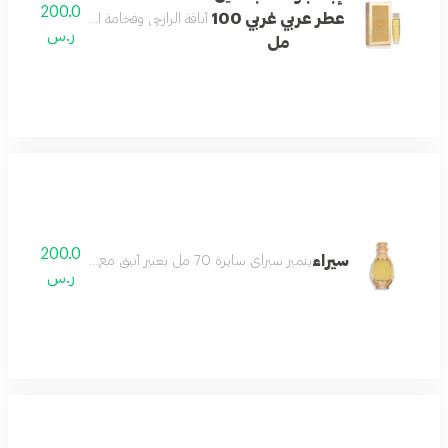
200.0
عطر عربي غربي 100
أناقة الرازجي وفخامة العود، نطلق عطر إيب
ر.س
مل
200.0
سيراء
يتميز سبراي سايرة 70 مل بعبير أنيق مع نفحات عليا منعشة من اللافندر والبرغموت وقلب فاخر من العود والورد الوردي يتطور إلى قاعدة دافئة من الفانيليا والعنبر لخلق تجربة عطرية راقية وطويلة الأمد
ر.س