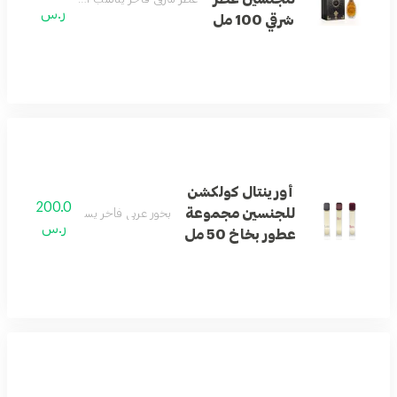
ر.س
شرقي 100 مل
أورينتال كولكشن
200.0
للجنسين مجموعة
بخور عربي فاخر يستخدم لتعطير المنازل
ر.س
عطور بخاخ 50 مل