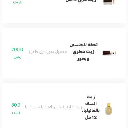
ر.س
تحفه للجنسين
700.0
زيت عطري
معمول بخور شرقي فاخر يستخدم في المنازل وال
ر.س
وبخور
زيت
المسك
80.0
زيت عطري فاخر بروائح عليا من الفانيليا الحلوة تمتزج 
بالفانيليا.
ر.س
12 مل