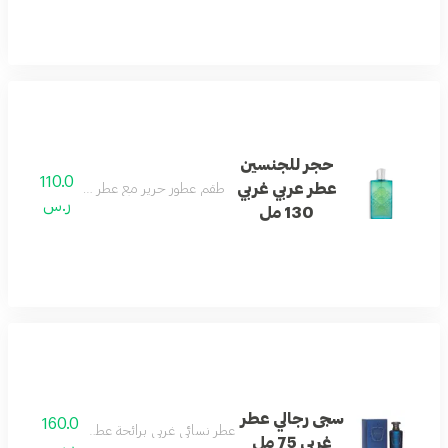
حجر للجنسين
110.0
عطر عربي غربي
طقم عطور حرير مع عطر شعر، نفحات غربية و
ر.س
130 مل
سجى رجالي عطر
160.0
عطر نسائي غربي برائحة عطرية أنثوية كلاسيكية.
غربي 75 مل
ر.س