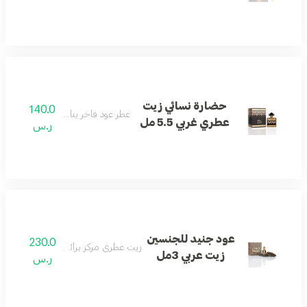
حضارة نسائي زيت
140.0
عطر عود فاخر يناسب الجنسين.
عطري غربي 5.5 مل
ر.س
عود جنيد للجنسين
230.0
زيت عطري مركز برائحة العود الأصيلة.
زيت عربي 3مل
ر.س