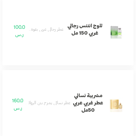
ثلوج انتنس رجالي
100.0
عطر رجالي غربي بقوة وثبات عالي.
غربي 150 مل
ر.س
مشربية نسائي
160.0
عطر غربي عربي
عطر نسائي يمزج بين الروائح الغربية والشرقية 
ر.س
50مل