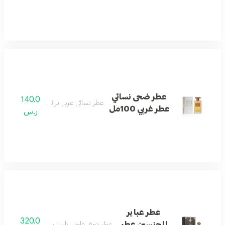
عطر ضحى نسائي
140.0
عطر نسائي غربي برائحة مشرقة ونقية.
عطر غربي 100مل
ر.س
عطر عباير
320.0
للجنسين عطر
عطر شرقي فاخر يناسب الجنسين بنفحات الزهو