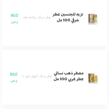
نزيه للجنسين عطر
90.0
عطر نسائي برائحة ذهبية غنية وفاخرة.
شرقي 100 مل
ر.س
معطر ذهب نسائي
85.0
عطر نسائي أنثوي غني بالنفحات الزهرية وال
عطر غربي 100 مل
ر.س