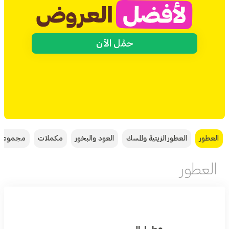
حمِّل الآن
العطور
العطور الزيتية والمسك
العود والبخور
مكملات
مجموعة
العطور