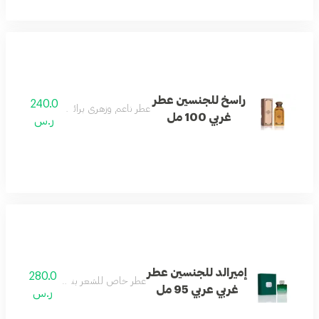
راسخ للجنسين عطر
240.0
عطر ناعم وزهري برائحة غربية عصرية.
غربي 100 مل
ر.س
إميرالد للجنسين عطر
280.0
عطر خاص للشعر بنفحات زهرية منعشة
غربي عربي 95 مل
ر.س