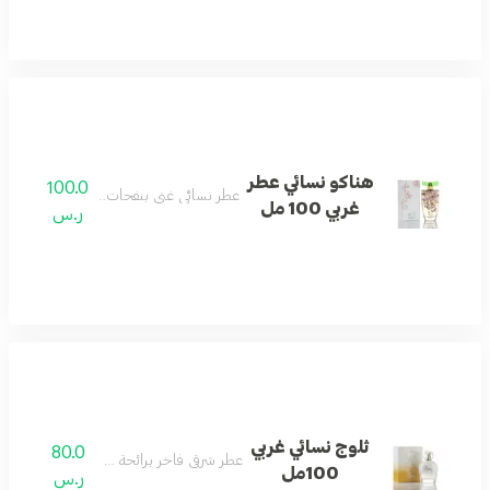
هناكو نسائي عطر
100.0
عطر نسائي غني بنفحات الفاكهة والزهور.
غربي 100 مل
ر.س
ثلوج نسائي غربي
80.0
عطر شرقي فاخر برائحة ذهبية دافئة.
100مل
ر.س