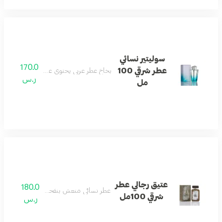
سوليتير نسائي
170.0
عطر شرقي 100
بخاخ عطر عربي يحتوي على نفحات العود الأص
ر.س
مل
عتيق رجالي عطر
180.0
عطر نسائي منعش بنفحات باردة وزهرية.
شرقي 100مل
ر.س