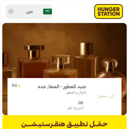
عربي
5.0
جنيد للعطور - الصفا, جده
الجمال و العطور
أسرررع شي