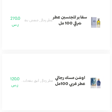
سفاير للجنسين عطر
270.0
عطر رجالي منعش بنفحات المسك والماء.
شرقي 100 مل
ر.س
اوشن مسك رجالي
120.0
عطر رجالي أنيق بنفحات عطرية غربية مميز
عطر غربي 100مل
ر.س