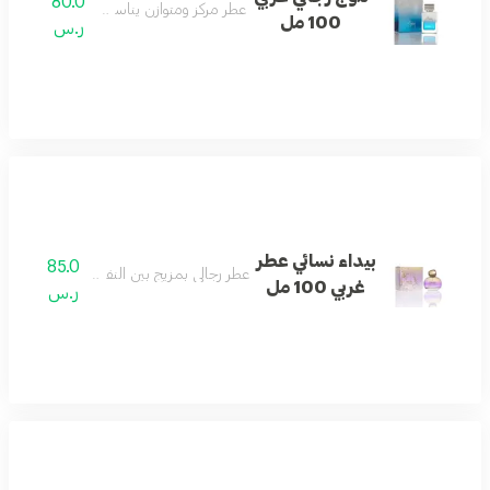
80.0
عطر مركز ومتوازن يناسب الجنسين.
100 مل
ر.س
بيداء نسائي عطر
85.0
عطر رجالي بمزيج بين النفحات الغربية والشرقي
غربي 100 مل
ر.س