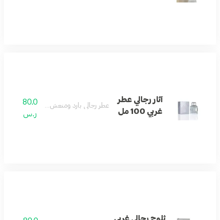
آثار رجالي عطر
80.0
عطر رجالي بارد ومنعش بنفحات غربية.
غربي 100 مل
ر.س
ثلوج رجالي غربي