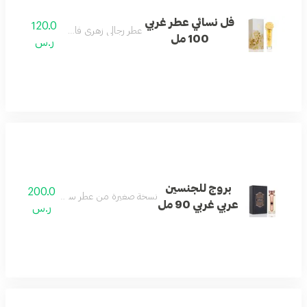
فل نسائي عطر غربي
120.0
عطر رجالي زهري فاخر وجذاب.
100 مل
ر.س
بروج للجنسين
200.0
نسخة صغيرة من عطر سفاير بنفحات شرقية دا
عربي غربي 90 مل
ر.س