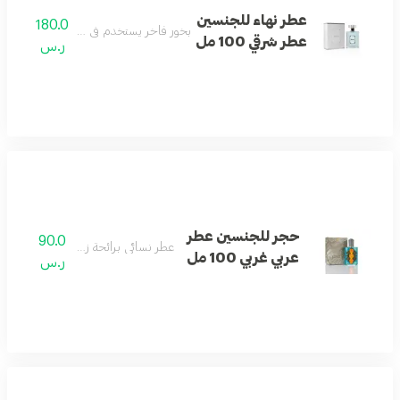
عطر نهاء للجنسين
180.0
بخور فاخر يستخدم في المنازل والمناسبات ال
عطر شرقي 100 مل
ر.س
حجر للجنسين عطر
90.0
عطر نسائي برائحة زهرية غربية أنيقة.
عربي غربي 100 مل
ر.س