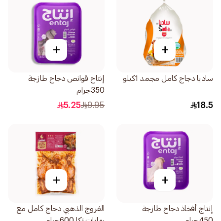
+
+
ساديا دجاج كامل مجمد 1كيلو
إنتاج قوانص دجاج طازجة
350جرام
5.25
9.95
18.5
+
+
إنتاج أفخاذ دجاج طازجة
الفروج الذهبي دجاج كامل مع
450جرام
بهارات تكا 600جرام