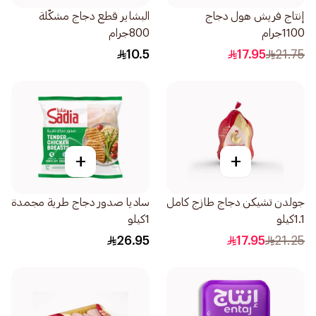
إنتاج فريش هول دجاج
البشاير قطع دجاج مشكّلة
1100جرام
800جرام
10.5
17.95
21.75
+
+
جولدن تشيكن دجاج طازج كامل
ساديا صدور دجاج طرية مجمدة
1.1كيلو
1كيلو
26.95
17.95
21.25