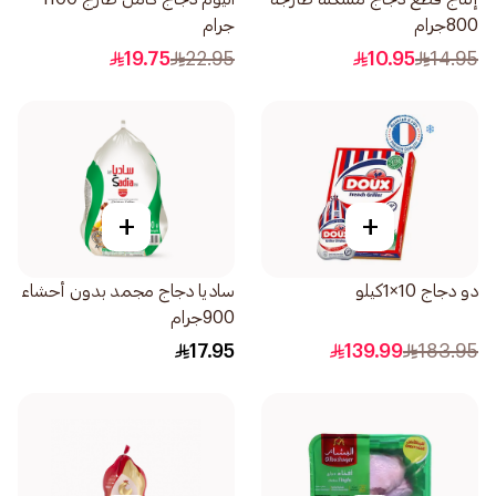
800جرام
جرام
19.75
22.95
10.95
14.95
+
+
دو دجاج 10×1كيلو
ساديا دجاج مجمد بدون أحشاء
900جرام
17.95
139.99
183.95