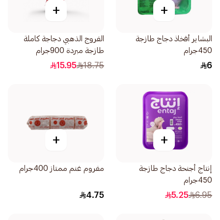
+
+
البشاير أفخاذ دجاج طازجة
الفروج الذهبي دجاجة كاملة
450جرام
طازجة مبردة 900جرام
15.95
18.75
6
+
+
إنتاج أجنحة دجاج طازجة
مفروم غنم ممتاز 400جرام
450جرام
4.75
5.25
6.95