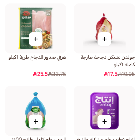
+
+
جولدن تشيكن دجاجة طازجة
هرفي صدور الدجاج طرية 1كيلو
كاملة 1كيلو
25.5
33.75
17.5
19.95
+
+
إنتاج قطع دجاج مشكلة طازجة
اليوم دجاج كامل طازج 1100