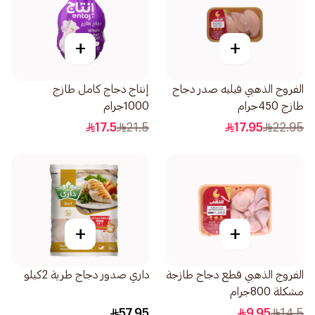
+
+
الفروج الذهبي فيليه صدر دجاج
إنتاج دجاج كامل طازج
طازج 450جرام
1000جرام
17.5
21.5
17.95
22.95
+
+
الفروج الذهبي قطع دجاج طازجة
داري صدور دجاج طرية 2كيلو
مشكلة 800جرام
57.95
9.95
14.5