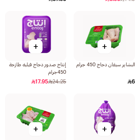
+
+
البشاير سيقان دجاج 450 جرام
إنتاج صدور دجاج فيليه طازجة
450جرام
17.95
24.25
6
+
+