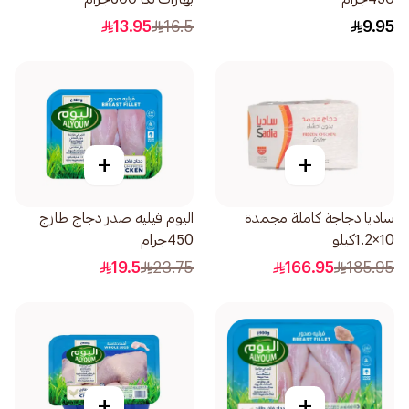
13.95
16.5
9.95
+
+
ساديا دجاجة كاملة مجمدة
اليوم فيليه صدر دجاج طازج
10×1.2كيلو
450جرام
19.5
23.75
166.95
185.95
+
+