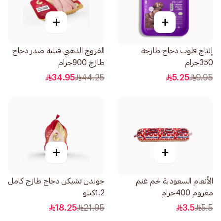
+
+
إنتاج قلوب دجاج طازجة
الفروج الذهبي فيليه صدر دجاج
350جرام
طازج 900جرام
34.95
44.25
5.25
9.95
+
+
الأنعام السعودية لحم غنم
جولدن تشيكن دجاج طازج كامل
مفروم 400جرام
1.2كيلو
18.25
21.95
3.5
5.5