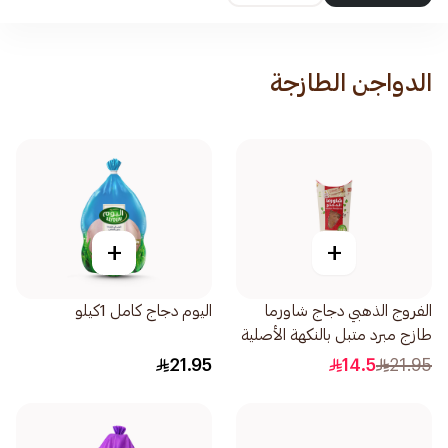
الدواجن الطازجة
+
+
الفروج الذهبي دجاج شاورما
اليوم دجاج كامل 1كيلو
طازج مبرد متبل بالنكهة الأصلية
400جرام
21.95
14.5
21.95