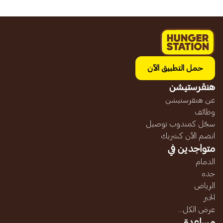
حمل التطبيق الآن
هنقرستيشن
عن هنقرستيشن
وظائف
سجّل كمندوب توصيل
انضم الآن كشريك
متواجدين في
الدمام
جده
الرياض
الخبر
عرض الكل...
مساعدة