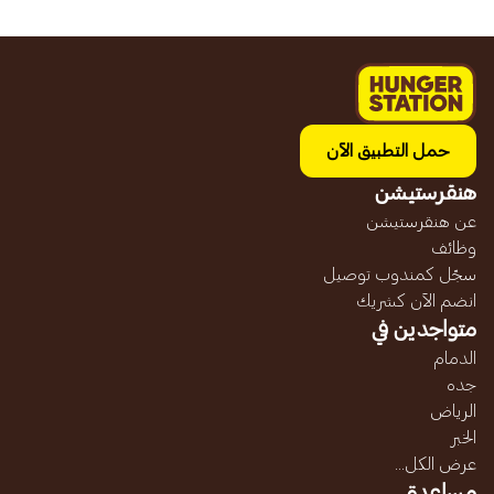
حمل التطبيق الآن
هنقرستيشن
عن هنقرستيشن
وظائف
سجّل كمندوب توصيل
انضم الآن كشريك
متواجدين في
الدمام
جده
الرياض
الخبر
عرض الكل...
مساعدة