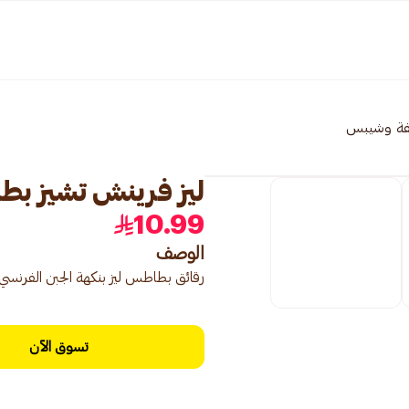
فة وشيبس
ليز فرينش تشيز بطاطس
10.99
الوصف
رقائق بطاطس ليز بنكهة الجبن الفرنسي بحجم 165 جرام، لوجبة خ
تسوق الآن