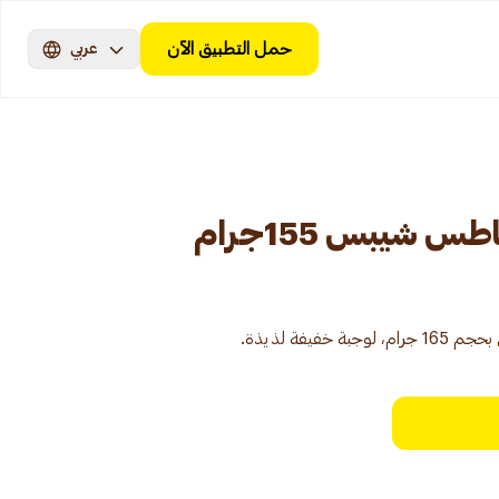
حمل التطبيق الآن
عربي
 شيبس 155جرام
فيفة لذيذة.