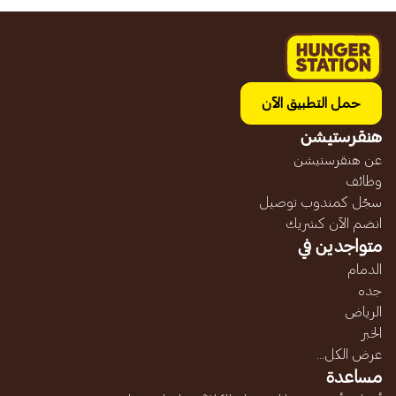
حمل التطبيق الآن
هنقرستيشن
عن هنقرستيشن
وظائف
سجّل كمندوب توصيل
انضم الآن كشريك
متواجدين في
الدمام
جده
الرياض
الخبر
عرض الكل...
مساعدة