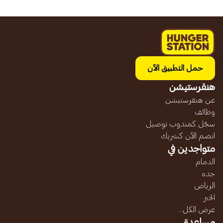
حمل التطبيق الآن
هنقرستيشن
عن هنقرستيشن
وظائف
سجّل كمندوب توصيل
انضم الآن كشريك
متواجدين في
الدمام
جده
الرياض
الخبر
عرض الكل...
مساعدة