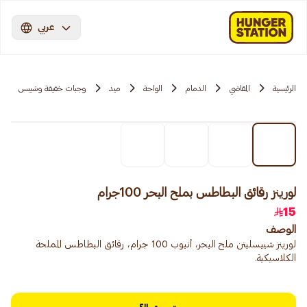
عربي
الرئيسية
المقاضي
الدمام
الواحة
ميد
وجبات خفيفة وشيبس
لورينز رقائق البطاطس بملح البحر 100جرام
15
الوصف
لورينز شيبسليتن ملح البحر، أنبوب 100 جرام، رقائق البطاطس المملحة
الكلاسيكية.