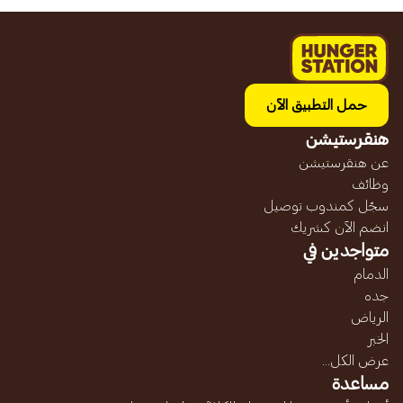
حمل التطبيق الآن
هنقرستيشن
عن هنقرستيشن
وظائف
سجّل كمندوب توصيل
انضم الآن كشريك
متواجدين في
الدمام
جده
الرياض
الخبر
عرض الكل...
مساعدة