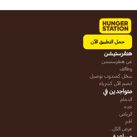
حمل التطبيق الآن
هنقرستيشن
عن هنقرستيشن
وظائف
سجّل كمندوب توصيل
انضم الآن كشريك
متواجدين في
الدمام
جده
الرياض
الخبر
عرض الكل...
مساعدة