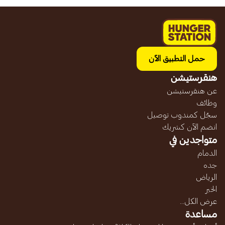
حمل التطبيق الآن
هنقرستيشن
عن هنقرستيشن
وظائف
سجّل كمندوب توصيل
انضم الآن كشريك
متواجدين في
الدمام
جده
الرياض
الخبر
عرض الكل...
مساعدة