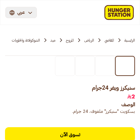
عربي
الرئيسية
المقاضي
الرياض
المروج
ميد
الشوكولاتة والحلويات
سنيكرز ويفر 24جرام
2
الوصف
بسكويت "سنيكرز" ملفوف، 24 جرام.
تسوق الآن