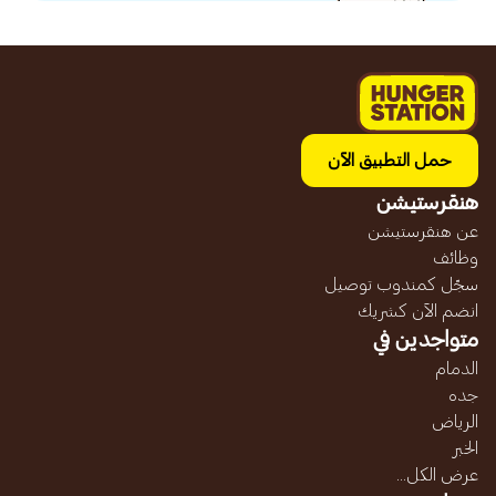
حمل التطبيق الآن
هنقرستيشن
عن هنقرستيشن
وظائف
سجّل كمندوب توصيل
انضم الآن كشريك
متواجدين في
الدمام
جده
الرياض
الخبر
عرض الكل...