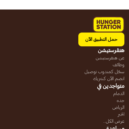
حمل التطبيق الآن
هنقرستيشن
عن هنقرستيشن
وظائف
سجّل كمندوب توصيل
انضم الآن كشريك
متواجدين في
الدمام
جده
الرياض
الخبر
عرض الكل...
مساعدة