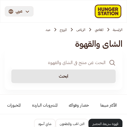
عربي
الرئيسية
المقاضي
الرياض
المروج
ميد
الشاي والقهوة
ابحث
الأكثر مبيعا
خضار وفواكه
المشروبات الباردة
المخبوزات
قهوة سريعة التحضير
البن الحب والمطحون
شاي أسود