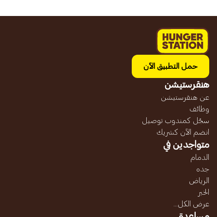
حمل التطبيق الآن
هنقرستيشن
عن هنقرستيشن
وظائف
سجّل كمندوب توصيل
انضم الآن كشريك
متواجدين في
الدمام
جده
الرياض
الخبر
عرض الكل...
مساعدة