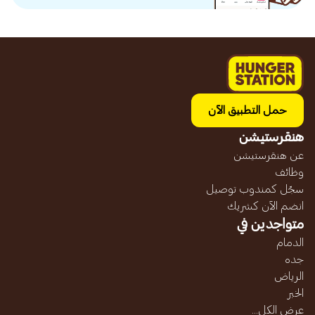
حمل التطبيق الآن
هنقرستيشن
عن هنقرستيشن
وظائف
سجّل كمندوب توصيل
انضم الآن كشريك
متواجدين في
الدمام
جده
الرياض
الخبر
عرض الكل...