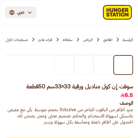
عربي
الرئيسية
المقاضي
الرياض
سلطانه
قراند هايبر
مستلزمات المنزل
سوفت إن كول مناديل ورقية 33×33سم 50قطعة
6.5
الوصف
مبرد أظافر من الياقوت الفاخر من Xcluzive بحجم متوسط. يأتي مع مقبض
بلاستيكي لسهولة الاستخدام والتحكم. تصميم عملي ومتين يضمن لك
الحصول على أظافر ناعمة ومتناسقة بكل سهولة ويسر.