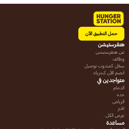
حمل التطبيق الآن
هنقرستيشن
عن هنقرستيشن
وظائف
سجّل كمندوب توصيل
انضم الآن كشريك
متواجدين في
الدمام
جده
الرياض
الخبر
عرض الكل...
مساعدة