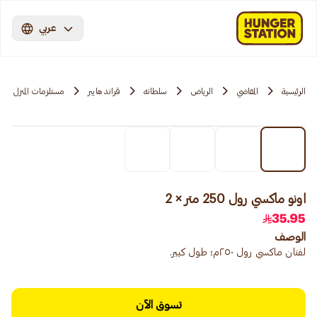
عربي
الرئيسية
المقاضي
الرياض
سلطانه
قراند هايبر
مستلزمات المنزل
اونو ماكسي رول 250 متر × 2
35.95
الوصف
لفتان ماكسي رول ٢٥٠م؛ طول كبير.
تسوق الآن