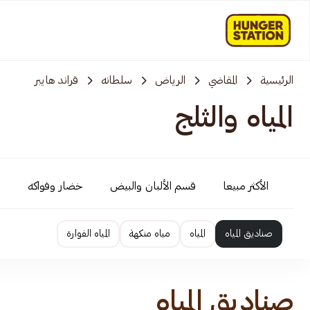
الرئيسية
المقاضي
الرياض
سلطانه
قراند هايبر
المياه والثلج
الأكثر مبيعا
قسم الألبان والبيض
خضار وفواكه
صناديق المياه
المياه
مياه منكهة
المياه الفوارة
صناديق المياه