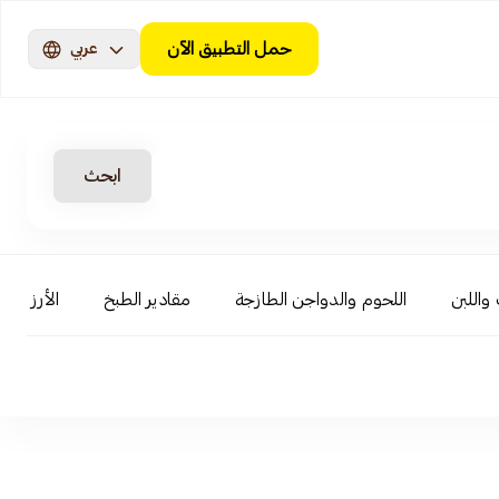
حمل التطبيق الآن
عربي
ابحث
 واللبن
اللحوم والدواجن الطازجة
مقادير الطبخ
الأرز والب