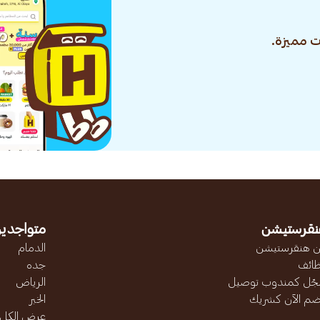
 مميزة.
نقرستيشن
متواجدين
 هنقرستيشن
الدمام
ائف
جده
ّل كمندوب توصيل
الرياض
ضم الآن كشريك
الخبر
عرض الكل..