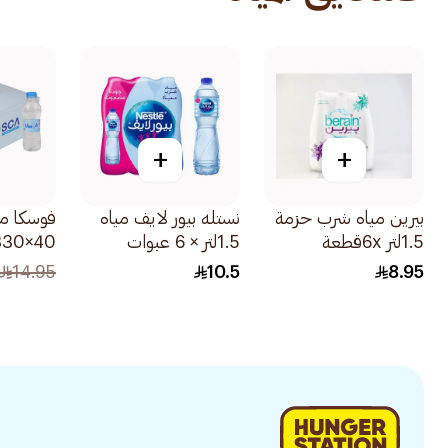
+
+
بيرين مياه شرب حزمة
نستله بيور لايف مياه
فوسكا م
1.5لتر 6xقطعة
1.5لتر × 6 عبوات
40×330مل
14.95
10.5
8.95