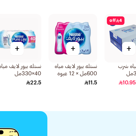
off
4
+
+
+
ياه شرب
نستله بيور لايف مياه
نستله بيور لايف مياه
600مل × 12 عبوة
40×330مل
22.5
11.5
10.95