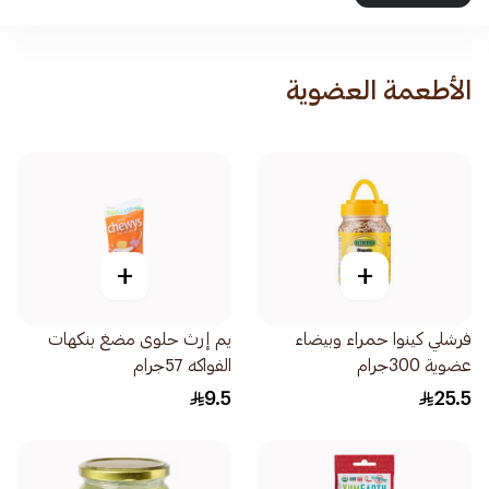
الأطعمة العضوية
+
+
فرشلي كينوا حمراء وبيضاء
يم إرث حلوى مضغ بنكهات
عضوية 300جرام
الفواكه 57جرام
9.5
25.5