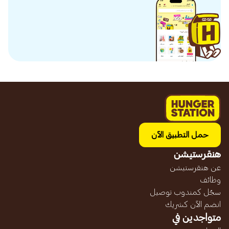
حمل التطبيق الآن
هنقرستيشن
عن هنقرستيشن
وظائف
سجّل كمندوب توصيل
انضم الآن كشريك
متواجدين في