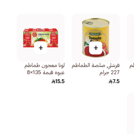
+
+
م
فرشلي صلصة الطماطم
لونا معجون طماطم
227 جرام
عبوة قيمة 135×8
جرام
15.5
7.5