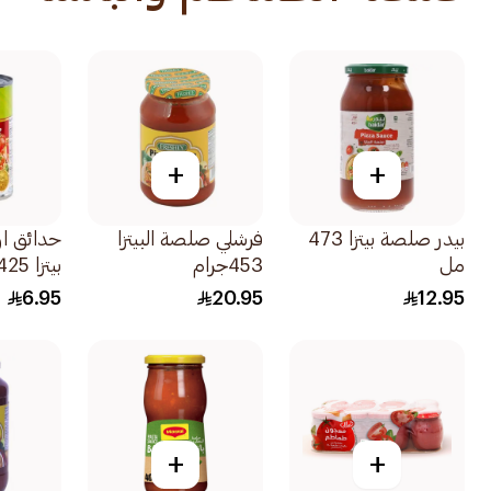
+
+
بيدر صلصة بيتزا 473
فرشلي صلصة البيتزا
حدائق ا
مل
453جرام
بيتزا 425جرام
6.95
20.95
12.95
+
+