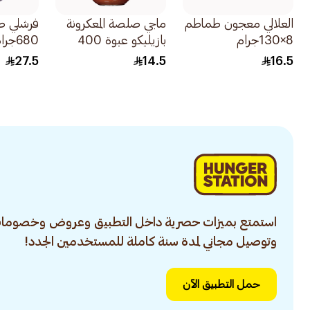
العلالي معجون طماطم
ماجي صلصة المعكرونة
فرشلي صل
8×130جرام
بازيليكو عبوة 400
680جرام
جرام
27.5
14.5
16.5
استمتع بميزات حصرية داخل التطبيق وعروض وخصومات
وتوصيل مجاني لمدة سنة كاملة للمستخدمين الجدد!
حمل التطبيق الآن