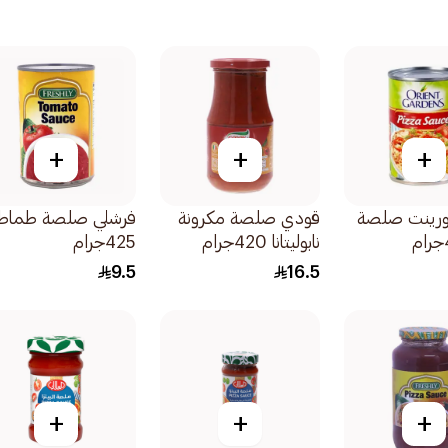
+
+
+
ورينت صلصة
قودي صلصة مكرونة
فرشلي صلصة طماط
نابوليتانا 420جرام
425جرام
9.5
16.5
+
+
+