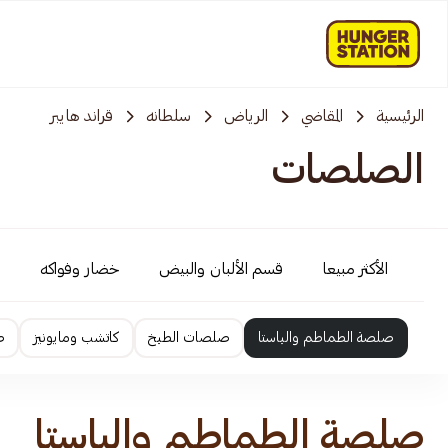
الرئيسية
المقاضي
الرياض
سلطانه
قراند هايبر
الصلصات
الأكثر مبيعا
قسم الألبان والبيض
خضار وفواكه
صلصة الطماطم والباستا
صلصات الطبخ
كاتشب ومايونيز
ص
صلصة الطماطم والباستا