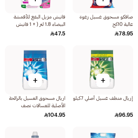
صافكو مسحوق غسيل رغوة
فانيش مزيل البقع للأقمشة
عالية 10كج
البيضاء 1.8 لتر ( + 1 فانيش
مزيل البقع عن الأقمشة متعدد
47.5
78.95
الاستخدامات ) 500مل
+
+
إريال منظف غسيل أصلي 7كيلو
اريال مسحوق الغسيل بالرائحة
الأصلية للغسالات نصف
الأوتوماتيكية 7 كيلو
104.95
96.95