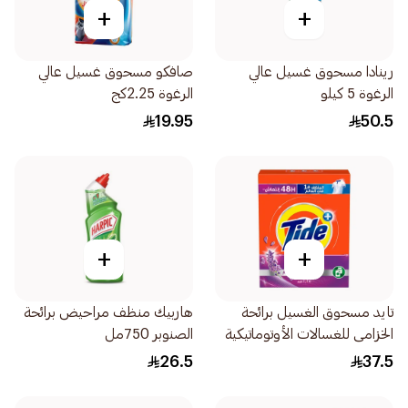
+
+
رينادا مسحوق غسيل عالي
صافكو مسحوق غسيل عالي
الرغوة 5 كيلو
الرغوة 2.25كج
19.95
50.5
+
+
تايد مسحوق الغسيل برائحة
هاربيك منظف مراحيض برائحة
الخزامى للغسالات الأوتوماتيكية
الصنوبر 750مل
2.25 كيلو
26.5
37.5