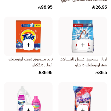
2.5كيلو
98.95
26.95
+
+
اريال مسحوق غسيل للغسالات
تايد مسحوق نصف أوتوماتيك
شبه اوتوماتيك 5 كيلو
أصلي 2.5كيلو
39.95
89.5
+
+