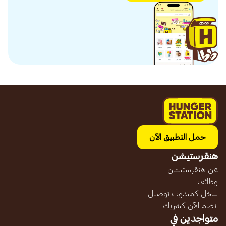
حمل التطبيق الآن
هنقرستيشن
عن هنقرستيشن
وظائف
سجّل كمندوب توصيل
انضم الآن كشريك
متواجدين في