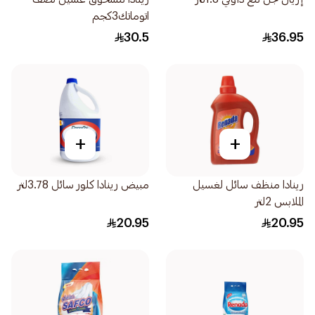
اتوماتك3كجم
30.5
36.95
+
+
رينادا منظف سائل لغسيل
مبيض رينادا كلور سائل 3.78لتر
الملابس 2لتر
20.95
20.95