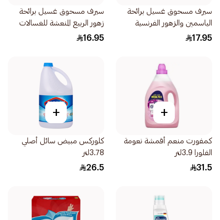
سيرف مسحوق غسيل برائحة
سيرف مسحوق غسيل برائحة
الياسمين والزهور الفرنسية
زهور الربيع المنعشة للغسالات
للغسالات ذات التحميل الأمامي
ذات التحميل العلوي 2.4كيلو
16.95
17.95
2.4كيلو
+
+
كمفورت منعم أقمشة نعومة
كلوركس مبيض سائل أصلي
الفلورا 3.9لتر
3.78لتر
26.5
31.5