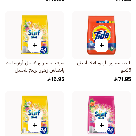
+
+
تايد مسحوق أوتوماتيك أصلي
سرف مسحوق غسيل أوتوماتيك
5كيلو
بانتعاش زهور الربيع للحمل
الأمامي 2.4كيلو
16.95
71.95
+
+