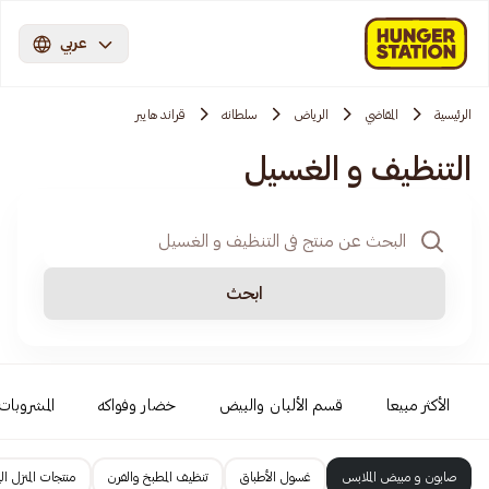
عربي
الرئيسية
المقاضي
الرياض
سلطانه
قراند هايبر
التنظيف و الغسيل
ابحث
الأكثر مبيعا
قسم الألبان والبيض
خضار وفواكه
المشروبات 
صابون و مبيض الملابس
غسول الأطباق
تنظيف المطبخ والفرن
منتجات المنزل ال