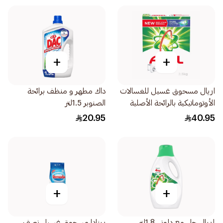
+
+
اريال مسحوق غسيل للغسالات
داك مطهر و منظف برائحة
الأوتوماتيكية بالرائحة الأصلية
الصنوبر 1.5لتر
2.5 كجم
20.95
40.95
+
+
إريال جل مع داوني 1.8لتر
رينادا مسحوق غسيل نصف