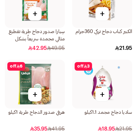
+
+
الكبير كباب دجاج تركي 360جرام
سِيارا صدور دجاج طرية تقطيع
مثالي مجمدة سريعاً بشكل
فردي 1.8كيلو
42.95
49.95
21.95
off
6
off
3
+
+
ساديا دجاج مجمد 1.1كيلو
هرفي صدور الدجاج طرية 1كيلو
35.95
41.95
18.95
21.95