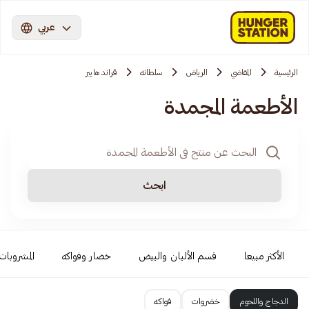
عربي
الرئيسية
المقاضي
الرياض
سلطانه
قراند هايبر
الأطعمة المجمدة
ابحث
الأكثر مبيعا
قسم الألبان والبيض
خضار وفواكه
المشروبات 
الدجاج واللحوم
خضروات
فواكه