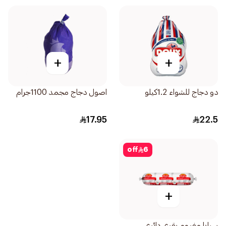
+
+
دو دجاج للشواء 1.2كيلو
اصول دجاج مجمد 1100جرام
17.95
22.5
off
6
+
سيارا مفروم بقري دائري