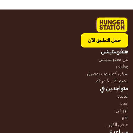
حمل التطبيق الآن
هنقرستيشن
عن هنقرستيشن
وظائف
سجّل كمندوب توصيل
انضم الآن كشريك
متواجدين في
الدمام
جده
الرياض
الخبر
عرض الكل...
مساعدة