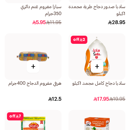
ساديا صدور دجاج طرية مجمدة
سيارا مفروم غنم دائري
1كيلو
350جرام
5.95
11.95
28.95
off
2
+
+
ساديا دجاج كامل مجمد 1كيلو
هرفي مفروم الدجاج 400جرام
12.5
17.95
19.95
off
7