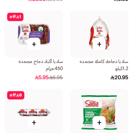
off
1
+
+
ساديا دجاجة كاملة مجمدة
ساديا أكباد دجاج مجمدة
1.2كيلو
450جرام
5.95
6.95
20.95
off
6
+
+