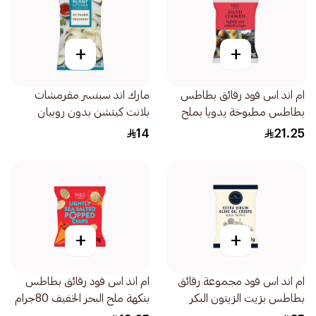
+
+
ام اند اس فود رقائق بطاطس
مارك اند سبنسر مقرمشات
بطاطس مطبوخة يدويا بملح
بلانت كيتشن بدون روبيان
البحر خفيف 150جرام
1قطعة
14
21.25
+
+
ام اند اس فود مجموعة رقائق
ام اند اس فود رقائق بطاطس
بطاطس بزيت الزيتون البكر
بنكهة ملح البحر الخفيف 80جرام
الممتاز مع الكمأة السوداء