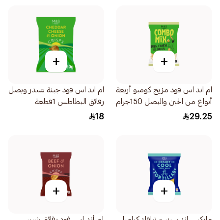
+
+
ام اند اس فود مزيج كومبو أربعة
ام اند اس فود جبنة شيدر وبصل
أنواع من الجبن والبصل 150جرام
رقائق البطاطس 1قطعة
18
29.25
+
+
ماركس اند سبنسر ترافلز كراميل
إم أند إس فود رقائق شيبس