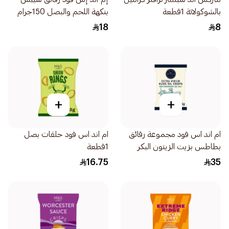
بالشوكولاتة 1قطعة
بنكهة اللحم والبصل 150جرام
18
8
+
+
ام اند اس فود مجموعة رقائق
ام اند اس فود حلقات بصل
بطاطس بزيت الزيتون البكر
1قطعة
الممتاز مع ملح البحر الأبيض
16.75
35
المتوسط 125جرام