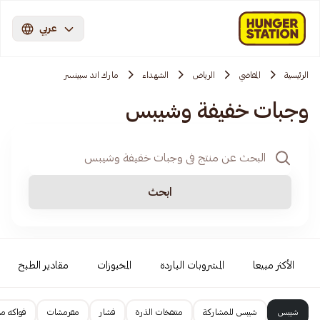
عربي
الرئيسية
المقاضي
الرياض
الشهداء
مارك اند سبينسر
وجبات خفيفة وشيبس
ابحث
الأكثر مبيعا
المشروبات الباردة
المخبوزات
مقادير الطبخ
شيبس
شيبس للمشاركة
منتفخات الذرة
فشار
مقرمشات
فواكه م