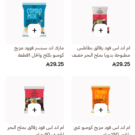
+
+
ام اند اس فود رقائق بطاطس
مارك اند سبنسر فوود مزيج
مطبوخة يدويا بملح البحر خفيف
كومبو بالملح والخل 1قطعة
6أكياس
29.25
29.25
+
+
ام اند اس فود مزيج كومبو غني
ام اند اس فود رقائق بملح البحر
بالجبن 150جرام
الخفيف 40جرام