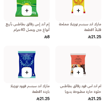
+
+
مارك اند سبنسر تورتيلا مملحة
إم آند إس رقائق بطاطس بأربع
قليلاً 1قطعة
أنواع جبن وبصل 40جرام
8
21.25
+
+
ام اند اس فود رقائق بطاطس
مارك اند سبنسر فوود تورتيلا
حلوة حارة مطبوخة يدويا
باردة 1قطعة
150جرام
21.25
21.25