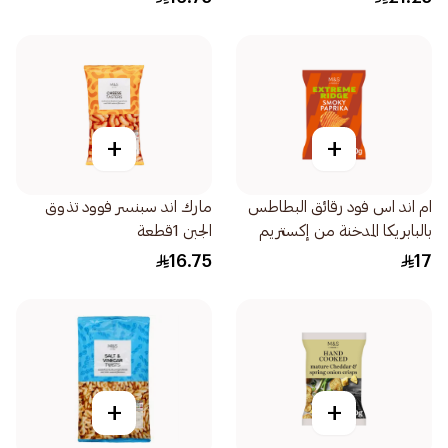
+
+
ام اند اس فود رقائق البطاطس
مارك اند سبنسر فوود تذوق
بالبابريكا المدخنة من إكستريم
الجبن 1قطعة
ريدج 150جرام
16.75
17
+
+