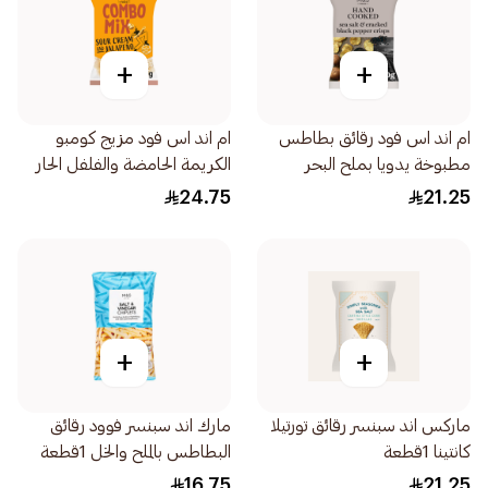
+
+
ام اند اس فود رقائق بطاطس
ام اند اس فود مزيج كومبو
مطبوخة يدويا بملح البحر
الكريمة الحامضة والفلفل الحار
والفلفل الأسود المطحون
150جرام
24.75
21.25
150جرام
+
+
ماركس اند سبنسر رقائق تورتيلا
مارك اند سبنسر فوود رقائق
كانتينا 1قطعة
البطاطس بالملح والخل 1قطعة
16.75
21.25