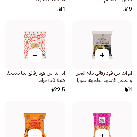
11
19
+
+
ام اند اس فود رقائق ملح البحر
ام اند اس فود رقائق بيتا مملحة
والفلفل الأسود المطحونة يدويا
قليلا 150جرام
40جرام
22.5
11
+
+