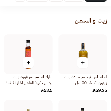
زيت و السمن
+
+
ام اند اس فود مجموعة زيت
مارك اند سبنسر فوود زيت
زيتون الكمأة 100مل
زيتون بنكهة الفلفل الحار 1قطعة
53.5
59.25