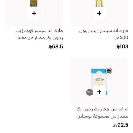
+
+
مارك اند سبنسر زيت زيتون
مارك اند سبنسر فوود زيت
500مل
زيتون بكر ممتاز غير مفلتر
1قطعة
68.5
103
+
ام اند اس فود زيت زيتون بكر
ممتاز من مجموعة نوسيلارا
ديل بيليس 500مل
92.5