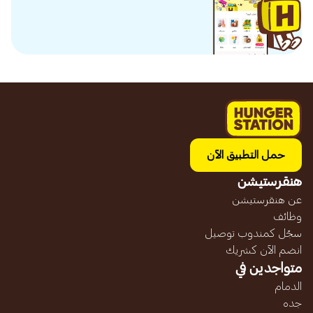
حمل التطبيق الآن
هنقرستيشن
عن هنقرستيشن
وظائف
سجّل كمندوب توصيل
انضم الآن كشريك
متواجدين في
الدمام
جده