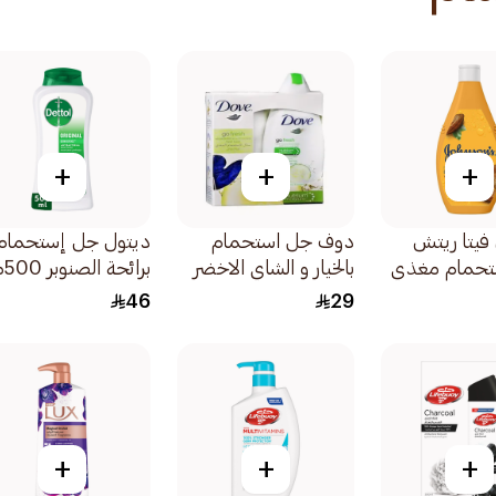
+
+
+
فيتا ريتش
دوف جل استحمام
ديتول جل إستحمام
تحمام مغذي
بالخيار و الشاي الاخضر
برائحة الصنوبر 500مل
دة الكاكاو غني
لجميع أنواع البشرة مع
46
29
ليفة 250مل
+
+
+