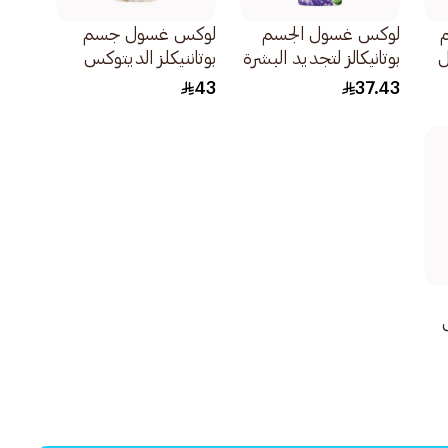
لوكس غسول الجسم
لوكس غسول جسم
ل
بوتانيكالز لتجديد البشرة
بوتاننيكلز الديتوكس
بخلاصة التين وزيت
زهرة الكاميليا والصبار
43
37.43
المسك 500مل
700مل