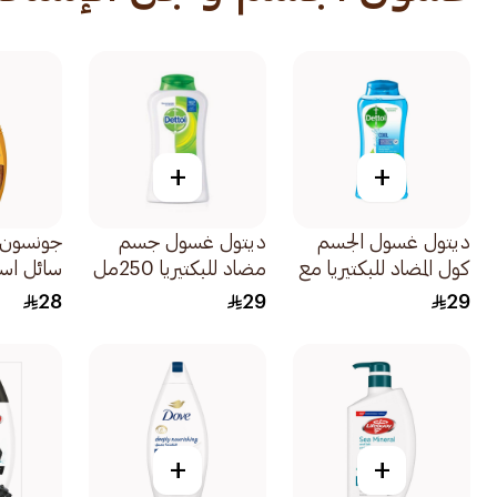
+
+
ديتول غسول الجسم
ديتول غسول جسم
جونسون 
كول المضاد للبكتيريا مع
مضاد للبكتيريا 250مل
سائل اس
ليفة 250مل
بعمق بزب
28
29
29
400مل
+
+