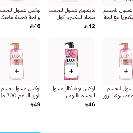
 غسول للجسم
لايفبوي غسول للجسم
لوكس غسول للجسم
كتيريا مع ليفة
مضاد للبكتيريا كول
برائحة فخمة ماجيكا
لنعناع
فريش 500مل
أوركيد 700مل
46
42
+
+
+
سول للجسم
لوكس بوتانيكالز غسول
لوكس غسول جسم
قيقة سوفت روز
للجسم باللوتس
الورد الناعم 700 مل
والعسل 700مل
49
46