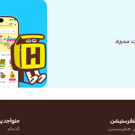
 مميزة.
نقرستيشن
متواجدين
 هنقرستيشن
الدمام