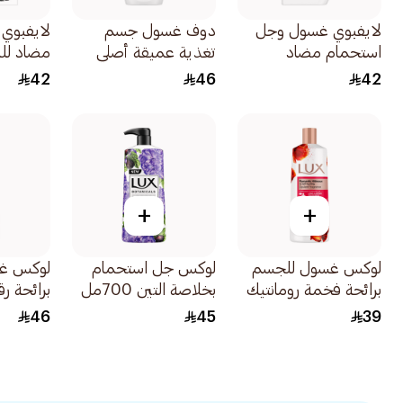
لايفبوي غسول وجل
دوف غسول جسم
لايفبوي
استحمام مضاد
تغذية عميقة أصلي
مضاد للب
للبكتيريا بمعادن البحر
500مل
بالفحم وا
42
46
42
500مل
300مل
+
+
لوكس غسول للجسم
لوكس جل استحمام
لوكس غ
برائحة فخمة رومانتيك
بخلاصة التين 700مل
برائحة ر
هيبيسكوس 500مل
700مل
46
45
39