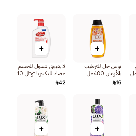
+
+
توس جل للترطيب
لايفبوي غسول للجسم
بالأرغان 400مل
مضاد للبكتيريا توتال 10
500مل
42
16
+
+