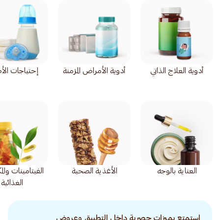
أدوية العلاج الذاتي
أدوية الأمراض المزمنة
إحتياجات الأ
العناية بالوجه
الأغذية الصحية
الفيتامينات وال
الغذائية
استمتع بميزات حصرية داخل التطبيق وعروض