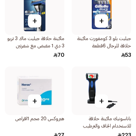
+
+
جيليت بلو 3 كومفورت ماكينة
ماكينة حلاقة جيليت ماك 3 تربو
حلاقة للرجال 6قطعة
3 دي 1 مقبض مع شفرتين
2قطعة
70
53
+
+
باناسونيك ماكينة حلاقة
هيروكس 20 مجم 1اقراص
للاستخدام الجاف والترطيب
EsSa40K422 1قطعة
27
223