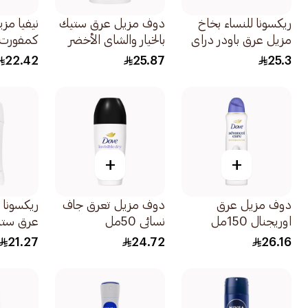
ريكسونا للنساء بخاخ
دوف مزيل عرق ستيك
نيفيا مز
مزيل عرق باودر دراي
بالخيار والشاي الأخضر
كمفورت للن
150مل
40مل
22.42
25.87
25.3
+
+
دوف مزيل عرق
دوف مزيل تعرق جاف
ريكسونا 
اوريجنال 150مل
نسائي 50مل
عرق ستيك
40جرام
21.27
24.72
26.16