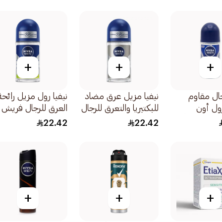
+
+
+
جال مقاوم
نيفيا مزيل عرق مضاد
نيفيا رول مزيل رائحة
ول أون
للبكتيريا والتعرق للرجال
العرق للرجال فريش ب
يدوم طويلاً
50مل
50مل
22.42
22.42
ف 50مل
+
+
+