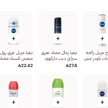
+
+
+
اخ مزيل رائحة
نيفيا رجال مضاد تعرق
نيفيا مزيل عرق رول
إناث باودر تتش
سبراي ديب داركوود
منعش للنساء مضاد
150مل
للتعرق 50مل
22.42
27.6
+
+
+