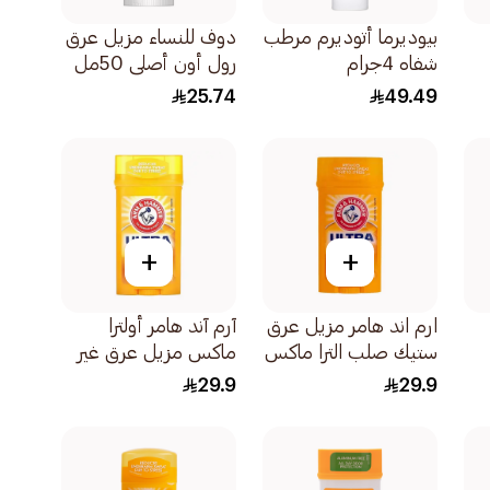
بيوديرما أتوديرم مرطب
دوف للنساء مزيل عرق
شفاه 4جرام
رول أون أصلي 50مل
25.74
49.49
+
+
ارم اند هامر مزيل عرق
آرم آند هامر أولترا
ستيك صلب الترا ماكس
ماكس مزيل عرق غير
أكتيف سبورت الرياضي
معطر 73جرام
29.9
29.9
73جرام