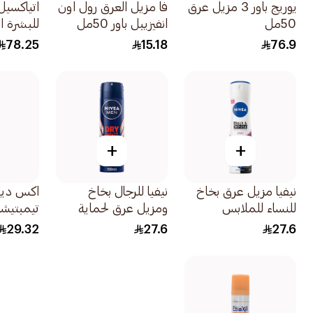
يوريج باور 3 مزيل عرق
فا مزيل العرق رول اون
اتياكسي
50مل
انفيزيبل باور 50مل
للبشرة الح
78.25
15.18
76.9
+
+
نيفيا مزيل عرق بخاخ
نيفيا للرجال بخاخ
اكس ديو
للنساء للملابس
ومزيل عرق لحماية
تيمبتيشن 50
السوداء والبيضاء
جافة ومكثفة دراي
29.32
27.6
27.6
150مل
إمباكت 150مل