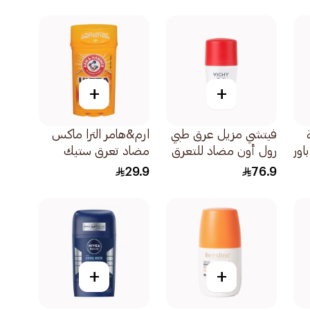
+
+
فيتشي مزيل عرق طبي
ارم&هامر الترا ماكس
اور
رول أون مضاد للتعرق
مضاد تعرق ستيك
الشديد ستريس
فريش 73جرام
29.9
76.9
ريزيست 50مل
+
+