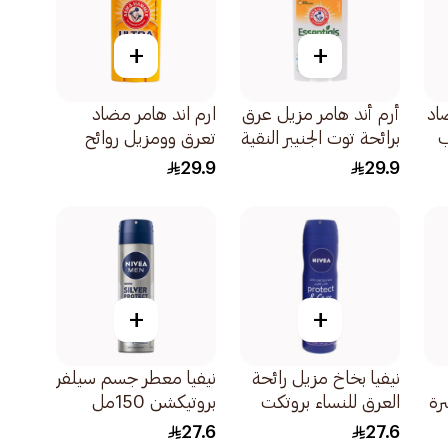
+
+
اد
أرم أند هامر مزيل عرق
ارم اند هامر مضاد
ب
برائحة توت الجنيبر النقية
تعرق وومزيل روائح
71جرام
ستيك بنسيم باودر
29.9
29.9
فريش النظيف 73جرام
+
+
نيفيا بخاخ مزيل رائحة
نيفيا معطر جسم سيلفر
بشرة
العرق للنساء بروتكت
بروتيكشن 150مل
آند كير 150مل
27.6
27.6