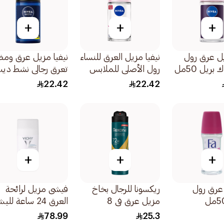
+
+
+
يل عرق رول
نيفيا مزيل العرق للنساء
نيفيا مزيل عرق ومض
بريل 50مل
رول الأصلي للملابس
تعرق رجالي نشط دي
السوداء والبيضاء
سبورت الرياضي 50مل
22.42
22.42
50مل
+
+
+
عرق رول
ريكسونا للرجال بخاخ
فيشى مزيل لرائحة
مزيل عرق في 8
العرق 24 ساعة لل
150مل
الحساسة جدا 40مل
78.99
25.3