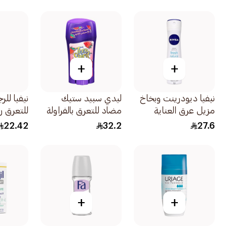
48 ساعة 50مل
الأصلي 150مل
+
+
نيفيا ديودرينت وبخاخ
ليدي سبيد ستيك
نيفيا للر
مزيل عرق العناية
مضاد للتعرق بالفراولة
للتعرق ر
بالانتعاش الطبيعي
65جرام
بانتعاش 
22.42
32.2
27.6
للنساء 150مل
فريش أكتي
+
+