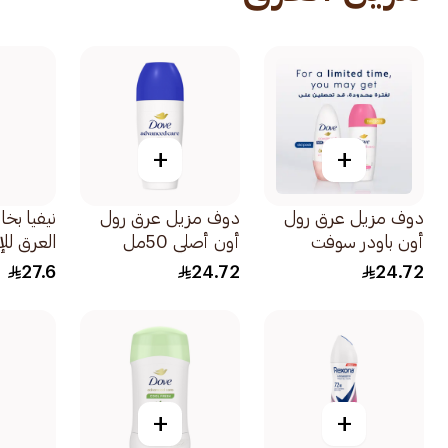
+
+
دوف مزيل عرق رول
دوف مزيل عرق رول
نيفيا بخ
أون باودر سوفت
أون أصلي 50مل
العرق لل
50مل
150مل
27.6
24.72
24.72
+
+