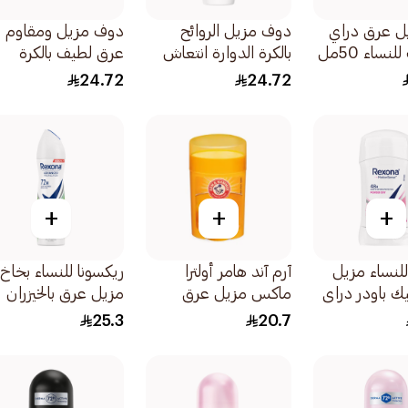
يل عرق دراي
دوف مزيل الروائح
دوف مزيل ومقاوم
ساء 50مل
بالكرة الدوارة انتعاش
عرق لطيف بالكرة
الاستحمام حماية 48
الدوارة رول أون
24.72
24.72
ساعة 50مل
كلاسيك 1قطعة 50
+
+
+
للنساء مزيل
آرم آند هامر أولترا
ريكسونا للنساء بخاخ
 باودر دراي
ماكس مزيل عرق
مزيل عرق بالخيزران
بالبرتقال 28جرام
والصبار 150مل
25.3
20.7