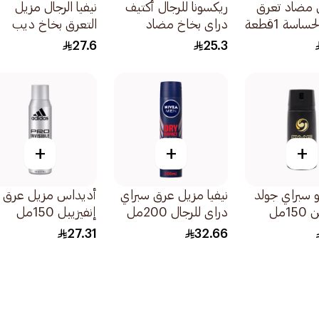
ل مضاد تعرق
ريكسونا للرجال أكتيف
نيفيا الرجال مزيل
ساسة 1قطعة
دراي بخاخ مضاد
التعرق بخاخ ديب
للتعرق 150مل
اسبرسو 150مل
27.6
25.3
+
+
+
 سبراي جولد
نيفيا مزيل عرق سبراي
أديداس مزيل عرق ب
1مل
دراي للرجال 200مل
إنفيزيبل 150مل
27.31
32.66