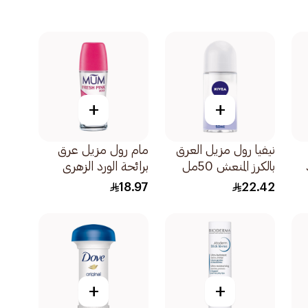
+
+
نيفيا رول مزيل العرق
مام رول مزيل عرق
بالكرز المنعش 50مل
برائحة الورد الزهري
المنعش 75مل
18.97
22.42
+
+