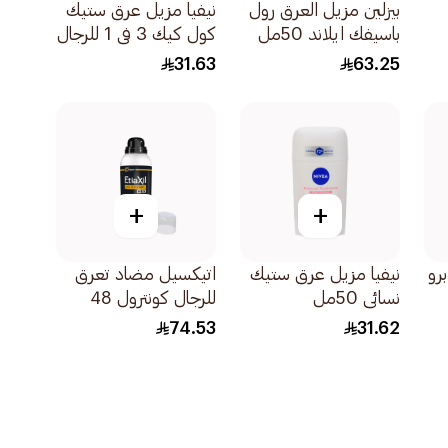
بيزلين مزيل العرق رول
نيفيا مزيل عرق ستيك
باسيفك ايلاند 50مل
كول كيك 3 في 1 للرجال
50مل 40
31.63
63.25
+
+
رو
نيفيا مزيل عرق ستيك
اتيكسيل مضاد تعرق
نسائي 50مل
للرجال كونترول 48
ساعة 150مل
74.53
31.62